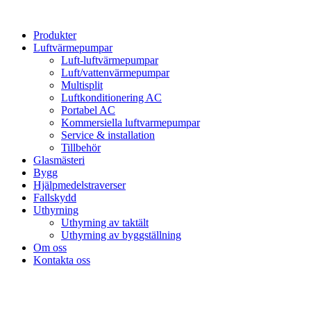
Hoppa
till
Produkter
innehåll
Luftvärmepumpar
Luft-luftvärmepumpar
Luft/vattenvärmepumpar
Multisplit
Luftkonditionering AC
Portabel AC
Kommersiella luftvarmepumpar
Service & installation
Tillbehör
Glasmästeri
Bygg
Hjälpmedelstraverser
Fallskydd
Uthyrning
Uthyrning av taktält
Uthyrning av byggställning
Om oss
Kontakta oss