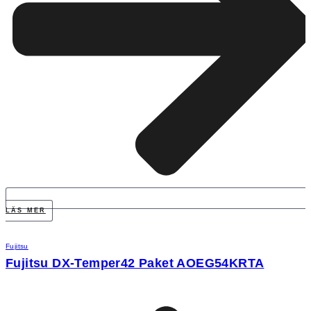
LÄS MER
Fujitsu
Fujitsu DX-Temper42 Paket AOEG54KRTA