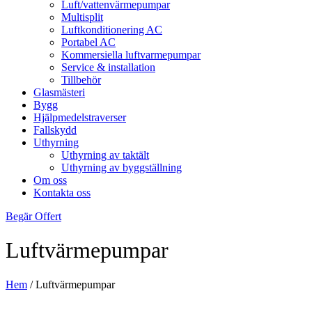
Luft/vattenvärmepumpar
Multisplit
Luftkonditionering AC
Portabel AC
Kommersiella luftvarmepumpar
Service & installation
Tillbehör
Glasmästeri
Bygg
Hjälpmedelstraverser
Fallskydd
Uthyrning
Uthyrning av taktält
Uthyrning av byggställning
Om oss
Kontakta oss
Begär Offert
Luftvärmepumpar
Hem
/
Luftvärmepumpar