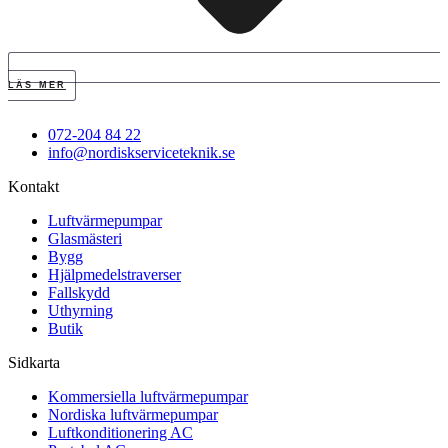
LÄS MER
072-204 84 22
info@nordiskserviceteknik.se
Kontakt
Luftvärmepumpar
Glasmästeri
Bygg
Hjälpmedelstraverser
Fallskydd
Uthyrning
Butik
Sidkarta
Kommersiella luftvärmepumpar
Nordiska luftvärmepumpar
Luftkonditionering AC