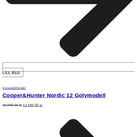
LÄS MER
Cooper&Hunter
Cooper&Hunter Nordic 12 Golvmodell
Det
Det
16 990,00
kr
13 490,00
kr
ursprungliga
nuvarande
priset
priset
var:
är:
16
13
990,00 kr.
490,00 kr.