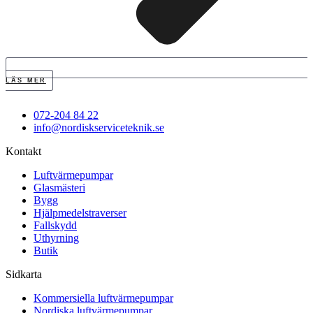
LÄS MER
072-204 84 22
info@nordiskserviceteknik.se
Kontakt
Luftvärmepumpar
Glasmästeri
Bygg
Hjälpmedelstraverser
Fallskydd
Uthyrning
Butik
Sidkarta
Kommersiella luftvärmepumpar
Nordiska luftvärmepumpar