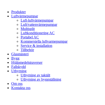
Hoppa
till
Produkter
innehåll
Luftvärmepumpar
Luft-luftvärmepumpar
Luft/vattenvärmepumpar
Multisplit
Luftkonditionering AC
Portabel AC
Kommersiella luftvarmepumpar
Service & installation
Tillbehör
Glasmästeri
Bygg
Hjälpmedelstraverser
Fallskydd
Uthyrning
Uthyrning av taktält
Uthyrning av byggställning
Om oss
Kontakta oss