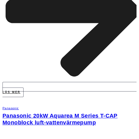
LÄS MER
Panasonic
Panasonic 20kW Aquarea M Series T-CAP
Monoblock luft-vattenvärmepump