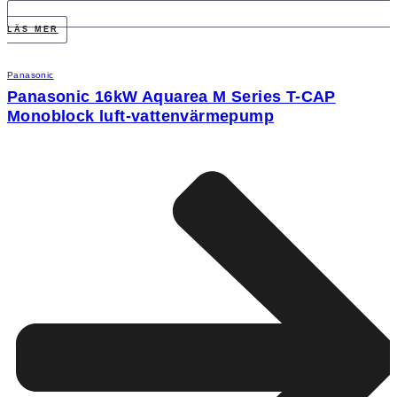
LÄS MER
Panasonic
Panasonic 16kW Aquarea M Series T-CAP
Monoblock luft-vattenvärmepump