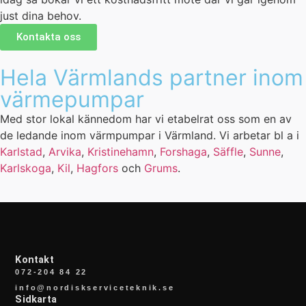
just dina behov.
Kontakta oss
Hela Värmlands partner inom
värmepumpar
Med stor lokal kännedom har vi etabelrat oss som en av
de ledande inom värmpumpar i Värmland. Vi arbetar bl a i
Karlstad
,
Arvika
,
Kristinehamn
,
Forshaga
,
Säffle
,
Sunne
,
Karlskoga
,
Kil
,
Hagfors
och
Grums
.
Kontakt
072-204 84 22
info@nordiskserviceteknik.se
Sidkarta