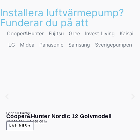
Installera luftvärmepump?
Funderar du på att
Cooper&Hunter
Fujitsu
Gree
Invest Living
Kaisai
LG
Midea
Panasonic
Samsung
Sverigepumpen
Cooper&Hunter
Cooper&Hunter Nordic 12 Golvmodell
16 990,00
kr
13 490,00
kr
LÄS MER