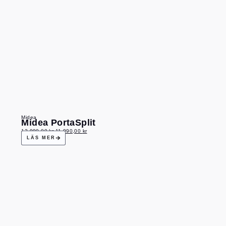
Midea
Midea PortaSplit
12 990,00
kr
11 990,00
kr
LÄS MER