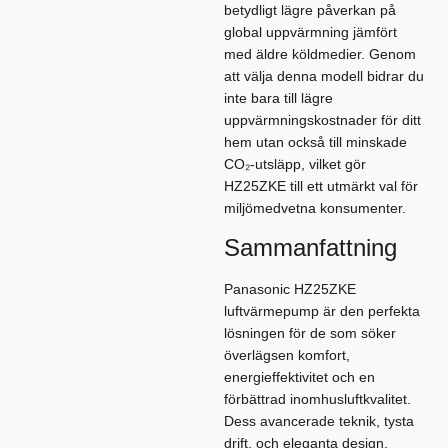
betydligt lägre påverkan på
global uppvärmning jämfört
med äldre köldmedier. Genom
att välja denna modell bidrar du
inte bara till lägre
uppvärmningskostnader för ditt
hem utan också till minskade
CO₂-utsläpp, vilket gör
HZ25ZKE till ett utmärkt val för
miljömedvetna konsumenter.
Sammanfattning
Panasonic HZ25ZKE
luftvärmepump är den perfekta
lösningen för de som söker
överlägsen komfort,
energieffektivitet och en
förbättrad inomhusluftkvalitet.
Dess avancerade teknik, tysta
drift, och eleganta design,