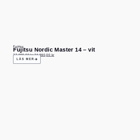
Fujitsu
Fujitsu Nordic Master 14 – vit
27 990,00
kr
24 990,00
kr
LÄS MER