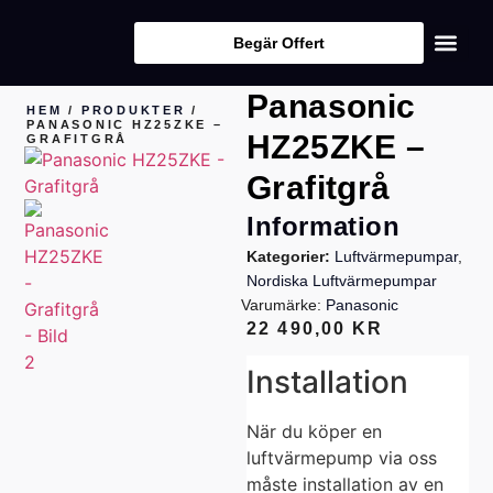
Begär Offert
Panasonic
HEM
/
PRODUKTER
/
PANASONIC HZ25ZKE –
HZ25ZKE –
GRAFITGRÅ
Grafitgrå
Information
Kategorier:
Luftvärmepumpar
,
Nordiska Luftvärmepumpar
Varumärke:
Panasonic
22 490,00
KR
Installation
När du köper en
luftvärmepump via oss
måste installation av en