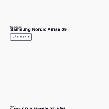
Samsung
Samsung Nordic Airise 09
13 990,00
kr
LÄS MER
Gree
Gree SP-X Nordic 25-A/W