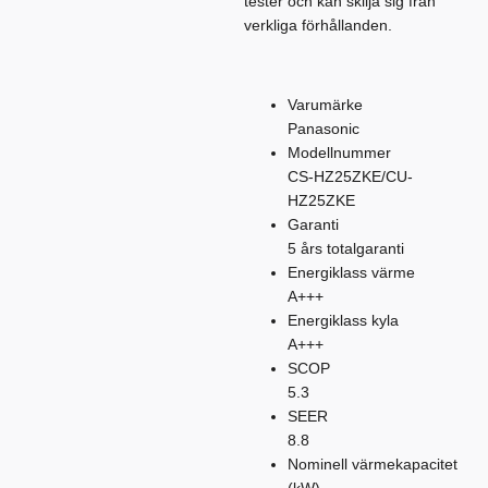
tester och kan skilja sig från
verkliga förhållanden.
Varumärke
Panasonic
Modellnummer
CS-HZ25ZKE/CU-
HZ25ZKE
Garanti
5 års totalgaranti
Energiklass värme
A+++
Energiklass kyla
A+++
SCOP
5.3
SEER
8.8
Nominell värmekapacitet
(kW)