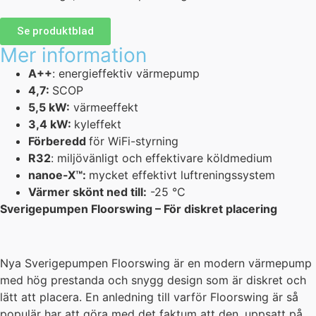
Se produktblad
Mer information
A++
:
energieffektiv värmepump
4,7:
SCOP
5,5 kW:
värmeeffekt
3,4 kW:
kyleffekt
Förberedd
för WiFi-styrning
R32
:
miljövänligt och effektivare köldmedium
nanoe-X
™
:
mycket effektivt
luftreningssystem
Värmer skönt ned till:
-25 °C
Sverigepumpen Floorswing – För diskret placering
Nya Sverigepumpen Floorswing är en modern värmepump
med hög prestanda och snygg design som är diskret och
lätt att placera. En anledning till varför Floorswing är så
populär har att göra med det faktum att den, uppsatt på