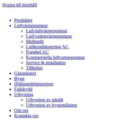
Hoppa till innehåll
Produkter
Luftvärmepumpar
Luft-luftvärmepumpar
Luft/vattenvärmepumpar
Multisplit
Luftkonditionering AC
Portabel AC
Kommersiella luftvarmepumpar
Service & installation
Tillbehör
Glasmästeri
Bygg
Hjälpmedelstraverser
Fallskydd
Uthyrning
Uthyrning av taktält
Uthyrning av byggställning
Om oss
Kontakta oss