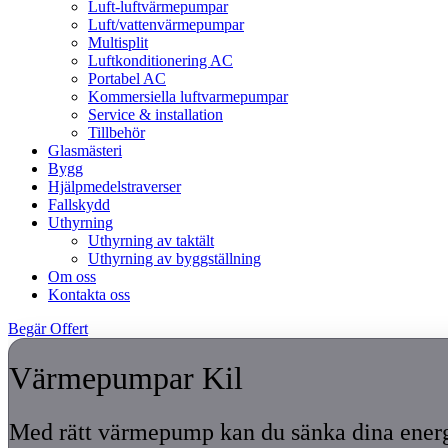
Luft-luftvärmepumpar
Luft/vattenvärmepumpar
Multisplit
Luftkonditionering AC
Portabel AC
Kommersiella luftvarmepumpar
Service & installation
Tillbehör
Glasmästeri
Bygg
Hjälpmedelstraverser
Fallskydd
Uthyrning
Uthyrning av taktält
Uthyrning av byggställning
Om oss
Kontakta oss
Begär Offert
Värmepumpar Kil
Med rätt värmepump kan du sänka dina ene