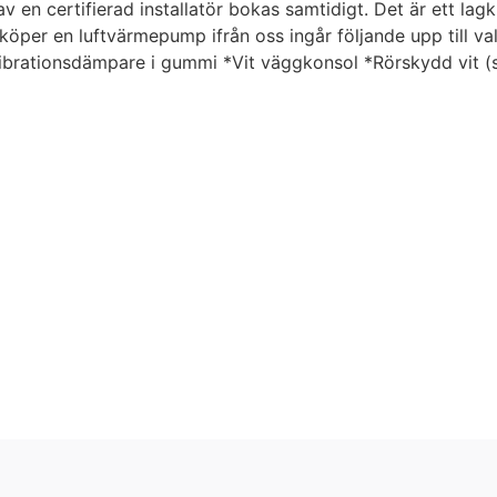
 en certifierad installatör bokas samtidigt. Det är ett lag
per en luftvärmepump ifrån oss ingår följande upp till vald
Vibrationsdämpare i gummi *Vit väggkonsol *Rörskydd vit (