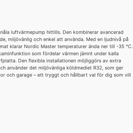
gisnåla luftvärmepump hittills. Den kombinerar avancerad
de, miljövänlig och enkel att använda. Med en ljudnivå på
imat klarar Nordic Master temperaturer ända ner till -35 °C.
 kaminfunktion som fördelar värmen jämnt under kalla
latta. Den flexibla installationen möjliggörs av extra
och använder det miljövänliga köldmediet R32, som ger
lor och garage – ett tryggt och hållbart val för dig som vill