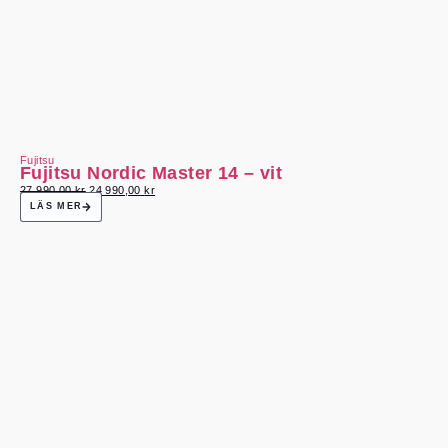
Fujitsu
Fujitsu Nordic Master 14 – vit
27 990,00
kr
24 990,00
kr
LÄS MER