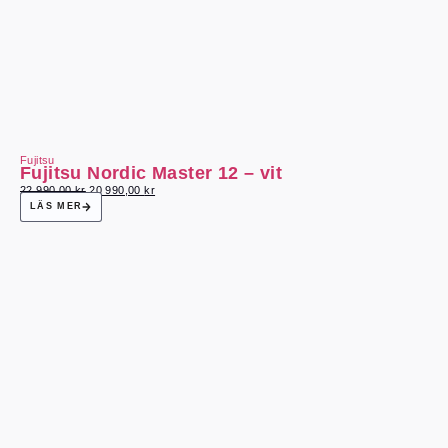
Fujitsu
Fujitsu Nordic Master 12 – vit
22 990,00
kr
20 990,00
kr
LÄS MER