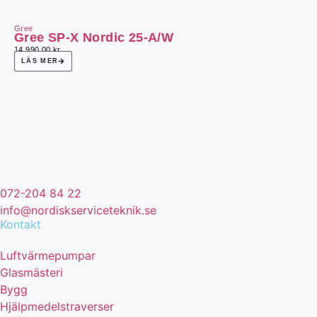
Gree
Gree SP-X Nordic 25-A/W
14 990,00
kr
LÄS MER
072-204 84 22
info@nordiskserviceteknik.se
Kontakt
Luftvärmepumpar
Glasmästeri
Bygg
Hjälpmedelstraverser