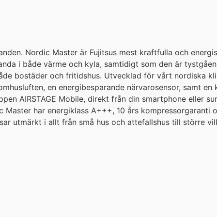
llanden. Nordic Master är Fujitsus mest kraftfulla och ener
tanda i både värme och kyla, samtidigt som den är tystgåen
åde bostäder och fritidshus. Utvecklad för vårt nordiska kl
inomhusluften, en energibesparande närvarosensor, samt en
pen AIRSTAGE Mobile, direkt från din smartphone eller surfp
ic Master har energiklass A+++, 10 års kompressorgaranti 
 utmärkt i allt från små hus och attefallshus till större vil