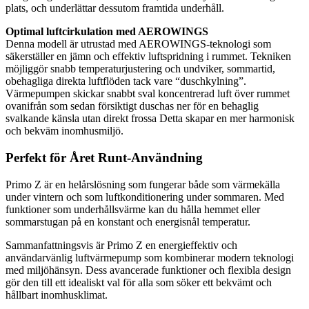
plats, och underlättar dessutom framtida underhåll.
Optimal luftcirkulation med AEROWINGS
Denna modell är utrustad med AEROWINGS-teknologi som
säkerställer en jämn och effektiv luftspridning i rummet. Tekniken
möjliggör snabb temperaturjustering och undviker, sommartid,
obehagliga direkta luftflöden tack vare “duschkylning”.
Värmepumpen skickar snabbt sval koncentrerad luft över rummet
ovanifrån som sedan försiktigt duschas ner för en behaglig
svalkande känsla utan direkt frossa Detta skapar en mer harmonisk
och bekväm inomhusmiljö.
Perfekt för Året Runt-Användning
Primo Z är en helårslösning som fungerar både som värmekälla
under vintern och som luftkonditionering under sommaren. Med
funktioner som underhållsvärme kan du hålla hemmet eller
sommarstugan på en konstant och energisnål temperatur.
Sammanfattningsvis är Primo Z en energieffektiv och
användarvänlig luftvärmepump som kombinerar modern teknologi
med miljöhänsyn. Dess avancerade funktioner och flexibla design
gör den till ett idealiskt val för alla som söker ett bekvämt och
hållbart inomhusklimat.