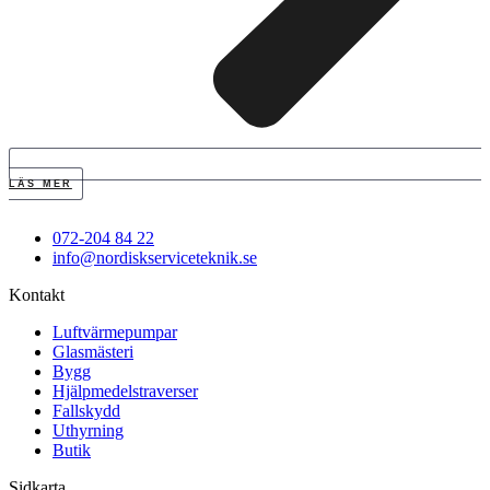
LÄS MER
072-204 84 22
info@nordiskserviceteknik.se
Kontakt
Luftvärmepumpar
Glasmästeri
Bygg
Hjälpmedelstraverser
Fallskydd
Uthyrning
Butik
Sidkarta