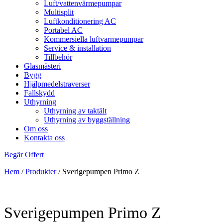
Luft/vattenvärmepumpar
Multisplit
Luftkonditionering AC
Portabel AC
Kommersiella luftvarmepumpar
Service & installation
Tillbehör
Glasmästeri
Bygg
Hjälpmedelstraverser
Fallskydd
Uthyrning
Uthyrning av taktält
Uthyrning av byggställning
Om oss
Kontakta oss
Begär Offert
Hem
/
Produkter
/
Sverigepumpen Primo Z
Sverigepumpen Primo Z