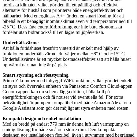
nordiska klimatet, vilket gör den till ett pålitligt och effektivt
alternativ för hushåll som prioriterar både energieffektivitet och
hållbarhet. Med energiklass A++ är den en smart lösning för att
bibehålla ett behagligt inomhusklimat även vid temperaturer ned till
-25 °C. Dess låga energiförbrukning ger inte bara ekonomiska
fördelar utan bidrar också till en lägre miljöpåverkan.
Underhållsvärme
Att hålla fritidshuset frostfritt vintertid är enkelt med hjälp av
funktionen underhållsvärme, du väljer mellan +8° C och+15° C.
Underhållsvärme är ett mycket kostnadseffektivt sätt att hålla huset
uppvärmt när man inte är på plats.
Smart styrning och röststyrning
Primo Z kommer med inbyggd WiFi-funktion, vilket gör det enkelt
att styra och övervaka enheten via Panasonic Comfort Cloud-appen.
Genom appen kan du schemalägga driften, hålla koll på
energiförbrukningen och få notiser vid eventuella fel. För extra
bekvämlighet är pumpen kompatibel med både Amazon Alexa och
Google Assistant som gör det möjligt att styra enheten med rösten.
Kompakt design och enkel installation
Med en bredd på endast 779 mm är denna luft luft värmepump en
smidig lösning för både små och större rum. Den kompakta
designen gör installationen flexibel, även i utrymmen med begränsad