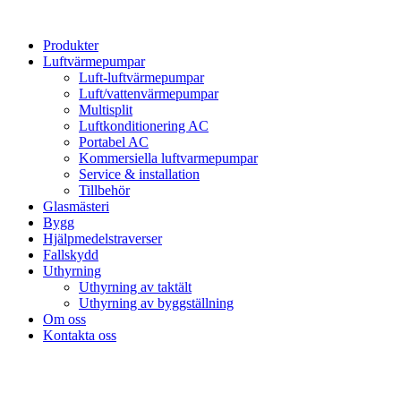
Hoppa
till
Produkter
innehåll
Luftvärmepumpar
Luft-luftvärmepumpar
Luft/vattenvärmepumpar
Multisplit
Luftkonditionering AC
Portabel AC
Kommersiella luftvarmepumpar
Service & installation
Tillbehör
Glasmästeri
Bygg
Hjälpmedelstraverser
Fallskydd
Uthyrning
Uthyrning av taktält
Uthyrning av byggställning
Om oss
Kontakta oss