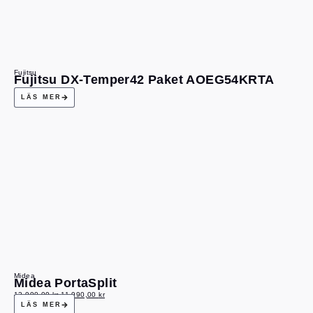
Fujitsu
Fujitsu DX-Temper42 Paket AOEG54KRTA
LÄS MER
Midea
Midea PortaSplit
12 990,00
kr
11 990,00
kr
LÄS MER