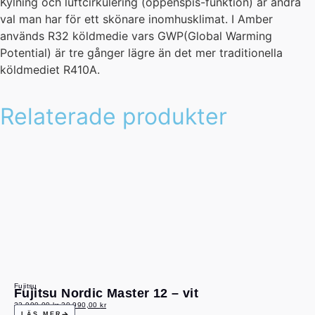
Kylning och luftcirkulering (öppenspis-funktion) är andra
val man har för ett skönare inomhusklimat. I Amber
används R32 köldmedie vars GWP(Global Warming
Potential) är tre gånger lägre än det mer traditionella
köldmediet R410A.
Relaterade produkter
Fujitsu
Fujitsu Nordic Master 12 – vit
22 990,00
kr
20 990,00
kr
LÄS MER