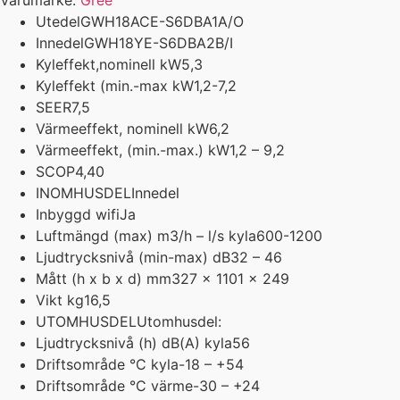
Varumärke:
Gree
Utedel
GWH18ACE-S6DBA1A/O
Innedel
GWH18YE-S6DBA2B/I
Kyleffekt,nominell kW
5,3
Kyleffekt (min.-max kW
1,2-7,2
SEER
7,5
Värmeeffekt, nominell kW
6,2
Värmeeffekt, (min.-max.) kW
1,2 – 9,2
SCOP
4,40
INOMHUSDEL
Innedel
Inbyggd wifi
Ja
Luftmängd (max) m3/h – l/s kyla
600-1200
Ljudtrycksnivå (min-max) dB
32 – 46
Mått (h x b x d) mm
327 x 1101 x 249
Vikt kg
16,5
UTOMHUSDEL
Utomhusdel:
Ljudtrycksnivå (h) dB(A) kyla
56
Driftsområde °C kyla
-18 – +54
Driftsområde °C värme
-30 – +24