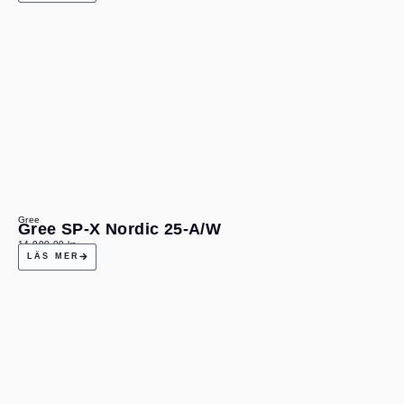
Gree
Gree SP-X Nordic 25-A/W
14 990,00
kr
LÄS MER