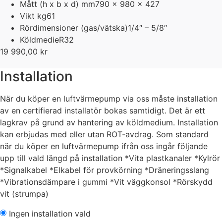
Mått (h x b x d) mm
790 x 980 x 427
Vikt kg
61
Rördimensioner (gas/vätska)
1/4″ – 5/8″
Köldmedie
R32
19 990,00
kr
Installation
När du köper en luftvärmepump via oss måste installation
av en certifierad installatör bokas samtidigt. Det är ett
lagkrav på grund av hantering av köldmedium. Installation
kan erbjudas med eller utan ROT-avdrag. Som standard
när du köper en luftvärmepump ifrån oss ingår följande
upp till vald längd på installation *Vita plastkanaler *Kylrör
*Signalkabel *Elkabel för provkörning *Dräneringsslang
*Vibrationsdämpare i gummi *Vit väggkonsol *Rörskydd
vit (strumpa)
Ingen installation vald