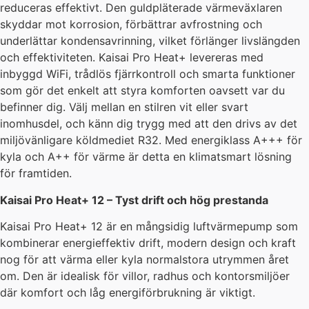
reduceras effektivt. Den guldpläterade värmeväxlaren
skyddar mot korrosion, förbättrar avfrostning och
underlättar kondensavrinning, vilket förlänger livslängden
och effektiviteten. Kaisai Pro Heat+ levereras med
inbyggd WiFi, trådlös fjärrkontroll och smarta funktioner
som gör det enkelt att styra komforten oavsett var du
befinner dig. Välj mellan en stilren vit eller svart
inomhusdel, och känn dig trygg med att den drivs av det
miljövänligare köldmediet R32. Med energiklass A+++ för
kyla och A++ för värme är detta en klimatsmart lösning
för framtiden.
Kaisai Pro Heat+ 12 – Tyst drift och hög prestanda
Kaisai Pro Heat+ 12 är en mångsidig luftvärmepump som
kombinerar energieffektiv drift, modern design och kraft
nog för att värma eller kyla normalstora utrymmen året
om. Den är idealisk för villor, radhus och kontorsmiljöer
där komfort och låg energiförbrukning är viktigt.