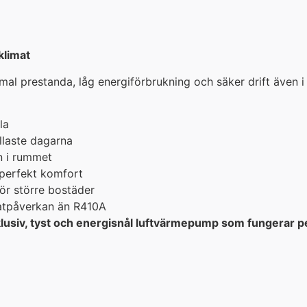
klimat
mal prestanda, låg energiförbrukning och säker drift även 
la
llaste dagarna
in i rummet
 perfekt komfort
för större bostäder
matpåverkan än R410A
lusiv, tyst och energisnål luftvärmepump som fungerar pe