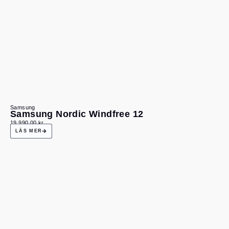
Samsung
Samsung Nordic Windfree 12
19 990,00
kr
LÄS MER