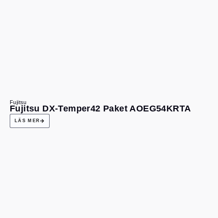
Fujitsu
Fujitsu DX-Temper42 Paket AOEG54KRTA
LÄS MER