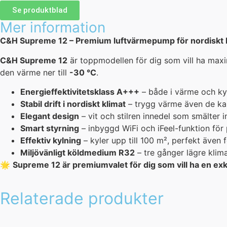
Se produktblad
Mer information
C&H Supreme 12 – Premium luftvärmepump för nordiskt 
C&H Supreme 12
är toppmodellen för dig som vill ha maxi
den värme ner till
-30 °C
.
Energieffektivitetsklass A+++
– både i värme och ky
Stabil drift i nordiskt klimat
– trygg värme även de ka
Elegant design
– vit och stilren innedel som smälter 
Smart styrning
– inbyggd WiFi och iFeel-funktion för
Effektiv kylning
– kyler upp till 100 m², perfekt även 
Miljövänligt köldmedium R32
– tre gånger lägre kli
🌟
Supreme 12 är premiumvalet för dig som vill ha en exk
Relaterade produkter