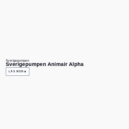
Sverigepumpen
Sverigepumpen Animair Alpha
LÄS MER