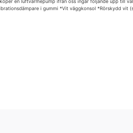
per en luftvärmepump ifrån oss ingår följande upp till vald
Vibrationsdämpare i gummi *Vit väggkonsol *Rörskydd vit (