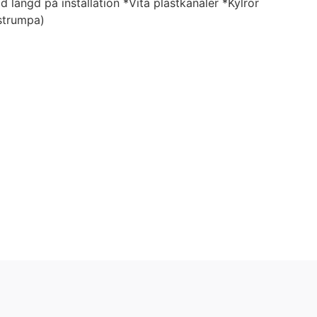
 längd på installation *Vita plastkanaler *Kylrör
strumpa)