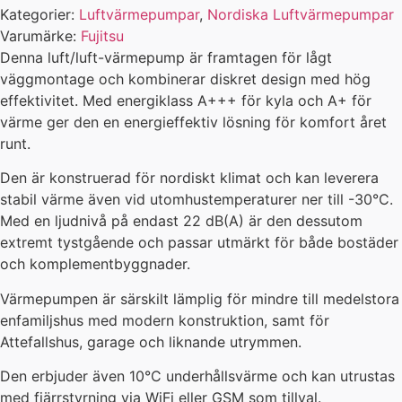
Kategorier:
Luftvärmepumpar
,
Nordiska Luftvärmepumpar
Varumärke:
Fujitsu
Denna luft/luft-värmepump är framtagen för lågt
väggmontage och kombinerar diskret design med hög
effektivitet. Med energiklass A+++ för kyla och A+ för
värme ger den en energieffektiv lösning för komfort året
runt.
Den är konstruerad för nordiskt klimat och kan leverera
stabil värme även vid utomhustemperaturer ner till -30°C.
Med en ljudnivå på endast 22 dB(A) är den dessutom
extremt tystgående och passar utmärkt för både bostäder
och komplementbyggnader.
Värmepumpen är särskilt lämplig för mindre till medelstora
enfamiljshus med modern konstruktion, samt för
Attefallshus, garage och liknande utrymmen.
Den erbjuder även 10°C underhållsvärme och kan utrustas
med fjärrstyrning via WiFi eller GSM som tillval.