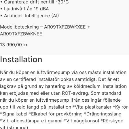
• Garanterad drift ner till -30°C
• Ljudnivå från 19 dBA
• Artificiell Intelligence (AI)
Modellbeteckning – AR09TXFZBWKXEE +
AR09TXFZBWKNEE
13 990,00
kr
Installation
När du köper en luftvärmepump via oss måste installation
av en certifierad installatör bokas samtidigt. Det är ett
lagkrav på grund av hantering av köldmedium. Installation
kan erbjudas med eller utan ROT-avdrag. Som standard
när du köper en luftvärmepump ifrån oss ingår följande
upp till vald längd på installation *Vita plastkanaler *Kylrör
*Signalkabel *Elkabel för provkörning *Dräneringsslang
*Vibrationsdämpare i gummi *Vit väggkonsol *Rörskydd
vit (strumpa)