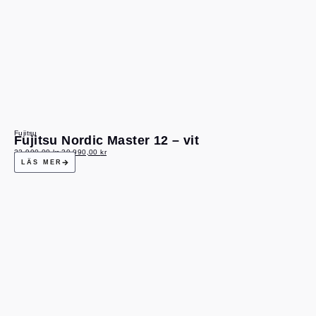
Fujitsu
Fujitsu Nordic Master 12 – vit
22 990,00
kr
20 990,00
kr
LÄS MER