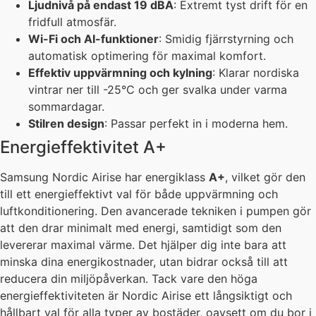
Ljudnivå på endast 19 dBA
: Extremt tyst drift för en
fridfull atmosfär.
Wi-Fi och AI-funktioner
: Smidig fjärrstyrning och
automatisk optimering för maximal komfort.
Effektiv uppvärmning och kylning
: Klarar nordiska
vintrar ner till -25°C och ger svalka under varma
sommardagar.
Stilren design
: Passar perfekt in i moderna hem.
Energieffektivitet A+
Samsung Nordic Airise har energiklass
A+
, vilket gör den
till ett energieffektivt val för både uppvärmning och
luftkonditionering. Den avancerade tekniken i pumpen gör
att den drar minimalt med energi, samtidigt som den
levererar maximal värme. Det hjälper dig inte bara att
minska dina energikostnader, utan bidrar också till att
reducera din miljöpåverkan. Tack vare den höga
energieffektiviteten är Nordic Airise ett långsiktigt och
hållbart val för alla typer av bostäder, oavsett om du bor i