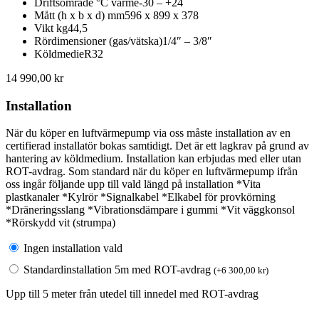
Driftsområde °C värme
-30 – +24
Mått (h x b x d) mm
596 x 899 x 378
Vikt kg
44,5
Rördimensioner (gas/vätska)
1/4″ – 3/8″
Köldmedie
R32
14 990,00
kr
Installation
När du köper en luftvärmepump via oss måste installation av en
certifierad installatör bokas samtidigt. Det är ett lagkrav på grund av
hantering av köldmedium. Installation kan erbjudas med eller utan
ROT-avdrag. Som standard när du köper en luftvärmepump ifrån
oss ingår följande upp till vald längd på installation *Vita
plastkanaler *Kylrör *Signalkabel *Elkabel för provkörning
*Dräneringsslang *Vibrationsdämpare i gummi *Vit väggkonsol
*Rörskydd vit (strumpa)
Ingen installation vald
Standardinstallation 5m med ROT-avdrag
(
+
6 300,00
kr
)
Upp till 5 meter från utedel till innedel med ROT-avdrag