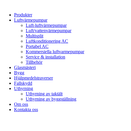
Hoppa
till
Produkter
innehåll
Luftvärmepumpar
Luft-luftvärmepumpar
Luft/vattenvärmepumpar
Multisplit
Luftkonditionering AC
Portabel AC
Kommersiella luftvarmepumpar
Service & installation
Tillbehör
Glasmästeri
Bygg
Hjälpmedelstraverser
Fallskydd
Uthyrning
Uthyrning av taktält
Uthyrning av byggställning
Om oss
Kontakta oss