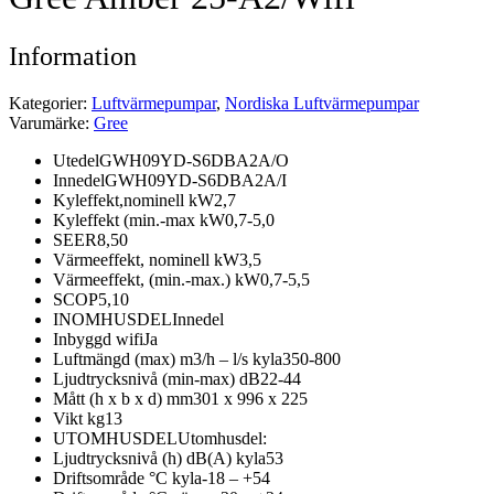
Information
Kategorier:
Luftvärmepumpar
,
Nordiska Luftvärmepumpar
Varumärke:
Gree
Utedel
GWH09YD-S6DBA2A/O
Innedel
GWH09YD-S6DBA2A/I
Kyleffekt,nominell kW
2,7
Kyleffekt (min.-max kW
0,7-5,0
SEER
8,50
Värmeeffekt, nominell kW
3,5
Värmeeffekt, (min.-max.) kW
0,7-5,5
SCOP
5,10
INOMHUSDEL
Innedel
Inbyggd wifi
Ja
Luftmängd (max) m3/h – l/s kyla
350-800
Ljudtrycksnivå (min-max) dB
22-44
Mått (h x b x d) mm
301 x 996 x 225
Vikt kg
13
UTOMHUSDEL
Utomhusdel:
Ljudtrycksnivå (h) dB(A) kyla
53
Driftsområde °C kyla
-18 – +54