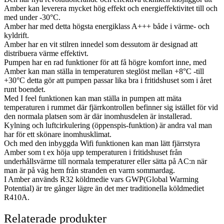
Amber kan leverera mycket hög effekt och energieffektivitet till och
med under -30°C.
Amber har med detta högsta energiklass A+++ både i värme- och
kyldrift.
Amber har en vit stilren innedel som dessutom är designad att
distribuera värme effektivt.
Pumpen har en rad funktioner för att få högre komfort inne, med
Amber kan man ställa in temperaturen steglöst mellan +8°C -till
+30°C detta gör att pumpen passar lika bra i fritidshuset som i året
runt boendet.
Med I feel funktionen kan man ställa in pumpen att mäta
temperaturen i rummet där fjärrkontrollen befinner sig istället för vid
den normala platsen som är där inomhusdelen är installerad.
Kylning och luftcirkulering (öppenspis-funktion) är andra val man
har för ett skönare inomhusklimat.
Och med den inbyggda Wifi funktionen kan man lätt fjärrstyra
Amber som t ex höja upp temperaturen i fritidshuset från
underhållsvärme till normala temperaturer eller sätta på AC:n när
man är på väg hem från stranden en varm sommardag.
I Amber används R32 köldmedie vars GWP(Global Warming
Potential) är tre gånger lägre än det mer traditionella köldmediet
R410A.
Relaterade produkter