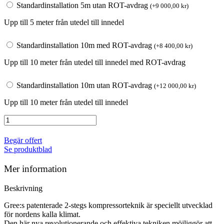
Standardinstallation 5m utan ROT-avdrag
(
+
9 000,00
kr
)
Upp till 5 meter från utedel till innedel
Standardinstallation 10m med ROT-avdrag
(
+
8 400,00
kr
)
Upp till 10 meter från utedel till innedel med ROT-avdrag
Standardinstallation 10m utan ROT-avdrag
(
+
12 000,00
kr
)
Upp till 10 meter från utedel till innedel
Gree
Amber
25-
Begär offert
A2/Wifi
Se produktblad
mängd
Mer information
Beskrivning
Gree:s patenterade 2-stegs kompressorteknik är speciellt utvecklad
för nordens kalla klimat.
Den här nya revolutionerande och effektiva tekniken möjliggör att