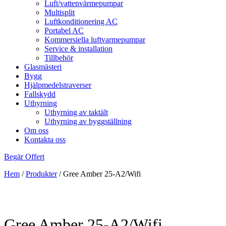
Luft/vattenvärmepumpar
Multisplit
Luftkonditionering AC
Portabel AC
Kommersiella luftvarmepumpar
Service & installation
Tillbehör
Glasmästeri
Bygg
Hjälpmedelstraverser
Fallskydd
Uthyrning
Uthyrning av taktält
Uthyrning av byggställning
Om oss
Kontakta oss
Begär Offert
Hem
/
Produkter
/
Gree Amber 25-A2/Wifi
Gree Amber 25-A2/Wifi