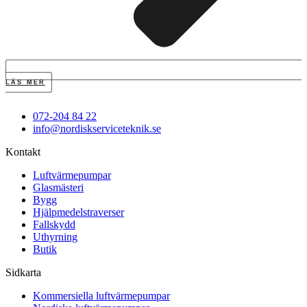
LÄS MER
072-204 84 22
info@nordiskserviceteknik.se
Kontakt
Luftvärmepumpar
Glasmästeri
Bygg
Hjälpmedelstraverser
Fallskydd
Uthyrning
Butik
Sidkarta
Kommersiella luftvärmepumpar