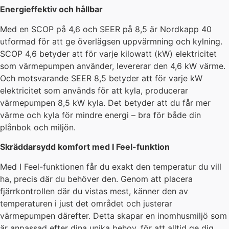
Energieffektiv och hållbar
Med en SCOP på 4,6 och SEER på 8,5 är Nordkapp 40
utformad för att ge överlägsen uppvärmning och kylning.
SCOP 4,6 betyder att för varje kilowatt (kW) elektricitet
som värmepumpen använder, levererar den 4,6 kW värme.
Och motsvarande SEER 8,5 betyder att för varje kW
elektricitet som används för att kyla, producerar
värmepumpen 8,5 kW kyla. Det betyder att du får mer
värme och kyla för mindre energi – bra för både din
plånbok och miljön.
Skräddarsydd komfort med I Feel-funktion
Med I Feel-funktionen får du exakt den temperatur du vill
ha, precis där du behöver den. Genom att placera
fjärrkontrollen där du vistas mest, känner den av
temperaturen i just det området och justerar
värmepumpen därefter. Detta skapar en inomhusmiljö som
är anpassad efter dina unika behov, för att alltid ge dig