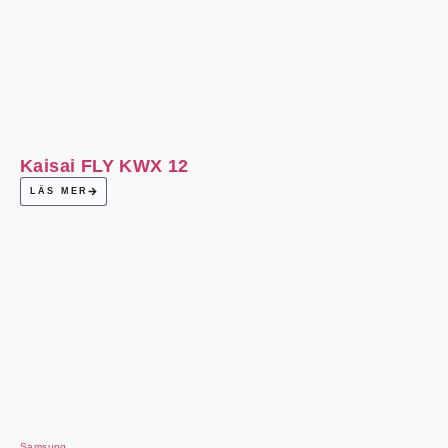
Kaisai FLY KWX 12
LÄS MER
Samsung