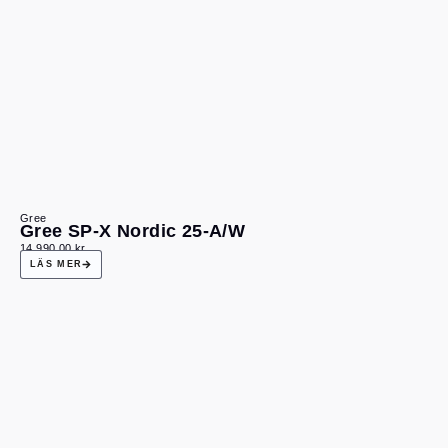
Gree
Gree SP-X Nordic 25-A/W
14 990,00
kr
LÄS MER