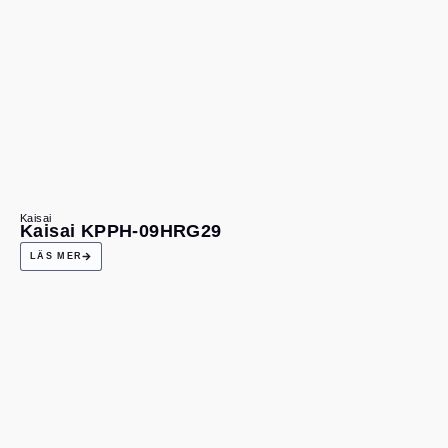
Kaisai
Kaisai KPPH-09HRG29
LÄS MER