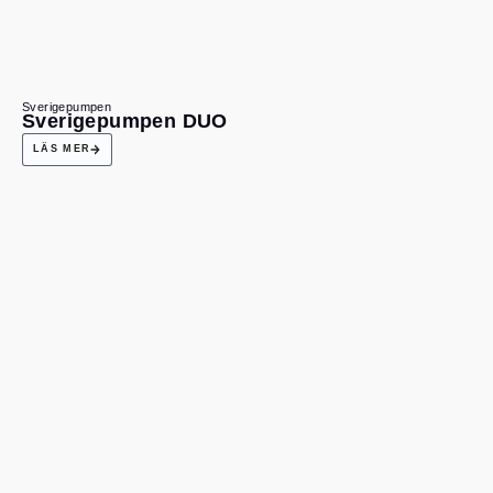
Sverigepumpen
Sverigepumpen DUO
LÄS MER