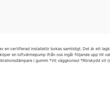
 en certifierad installatör bokas samtidigt. Det är ett lag
per en luftvärmepump ifrån oss ingår följande upp till vald
Vibrationsdämpare i gummi *Vit väggkonsol *Rörskydd vit (