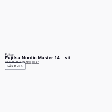
Fujitsu
Fujitsu Nordic Master 14 – vit
27 990,00
kr
24 990,00
kr
LÄS MER