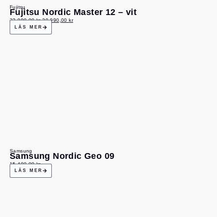
Fujitsu
Fujitsu Nordic Master 12 – vit
22 990,00
kr
20 990,00
kr
LÄS MER
Samsung
Samsung Nordic Geo 09
15 490,00
kr
LÄS MER