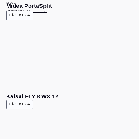
Midea
Midea PortaSplit
12 990,00
kr
11 990,00
kr
LÄS MER
Kaisai FLY KWX 12
LÄS MER