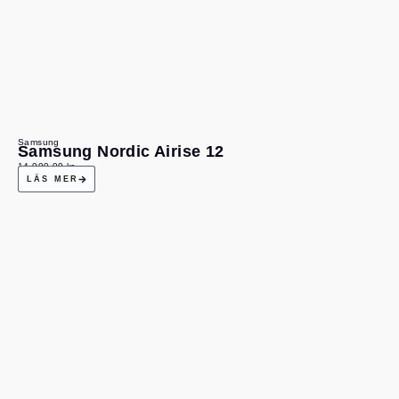
Samsung
Samsung Nordic Airise 12
14 990,00
kr
LÄS MER