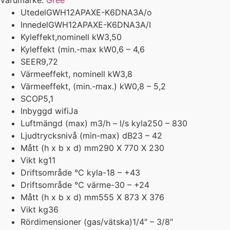
Varumärke:
Gree
Utedel
GWH12APAXE-K6DNA3A/o
Innedel
GWH12APAXE-K6DNA3A/I
Kyleffekt,nominell kW
3,50
Kyleffekt (min.-max kW
0,6 – 4,6
SEER
9,72
Värmeeffekt, nominell kW
3,8
Värmeeffekt, (min.-max.) kW
0,8 – 5,2
SCOP
5,1
Inbyggd wifi
Ja
Luftmängd (max) m3/h – l/s kyla
250 – 830
Ljudtrycksnivå (min-max) dB
23 – 42
Mått (h x b x d) mm
290 X 770 X 230
Vikt kg
11
Driftsområde °C kyla
-18 – +43
Driftsområde °C värme
-30 – +24
Mått (h x b x d) mm
555 X 873 X 376
Vikt kg
36
Rördimensioner (gas/vätska)
1/4″ – 3/8″