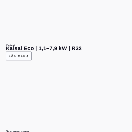
Kaisai
Kaisai Eco | 1,1–7,9 kW | R32
LÄS MER
Sverigepumpen