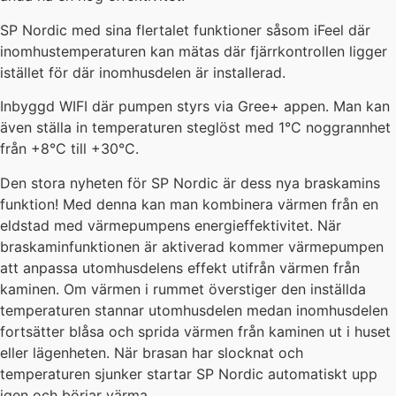
SP Nordic med sina flertalet funktioner såsom iFeel där
inomhustemperaturen kan mätas där fjärrkontrollen ligger
istället för där inomhusdelen är installerad.
Inbyggd WIFI där pumpen styrs via Gree+ appen. Man kan
även ställa in temperaturen steglöst med 1°C noggrannhet
från +8°C till +30°C.
Den stora nyheten för SP Nordic är dess nya braskamins
funktion! Med denna kan man kombinera värmen från en
eldstad med värmepumpens energieffektivitet. När
braskaminfunktionen är aktiverad kommer värmepumpen
att anpassa utomhusdelens effekt utifrån värmen från
kaminen. Om värmen i rummet överstiger den inställda
temperaturen stannar utomhusdelen medan inomhusdelen
fortsätter blåsa och sprida värmen från kaminen ut i huset
eller lägenheten. När brasan har slocknat och
temperaturen sjunker startar SP Nordic automatiskt upp
igen och börjar värma.