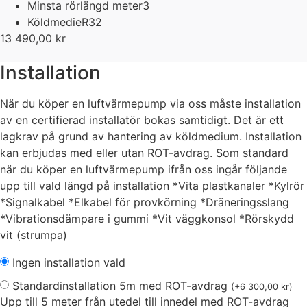
Minsta rörlängd meter
3
Köldmedie
R32
13 490,00
kr
Installation
När du köper en luftvärmepump via oss måste installation
av en certifierad installatör bokas samtidigt. Det är ett
lagkrav på grund av hantering av köldmedium. Installation
kan erbjudas med eller utan ROT-avdrag. Som standard
när du köper en luftvärmepump ifrån oss ingår följande
upp till vald längd på installation *Vita plastkanaler *Kylrör
*Signalkabel *Elkabel för provkörning *Dräneringsslang
*Vibrationsdämpare i gummi *Vit väggkonsol *Rörskydd
vit (strumpa)
Ingen installation vald
Standardinstallation 5m med ROT-avdrag
(
+
6 300,00
kr
)
Upp till 5 meter från utedel till innedel med ROT-avdrag