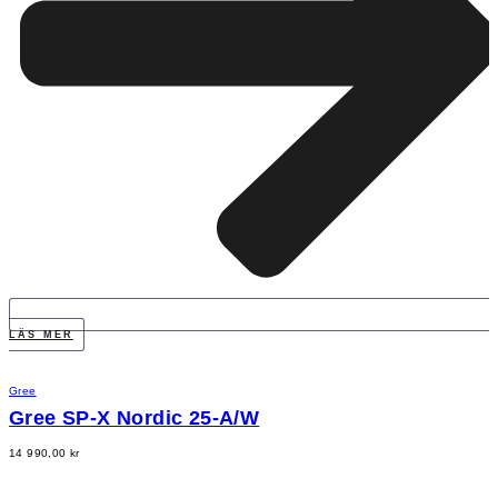
LÄS MER
Gree
Gree SP-X Nordic 25-A/W
14 990,00
kr