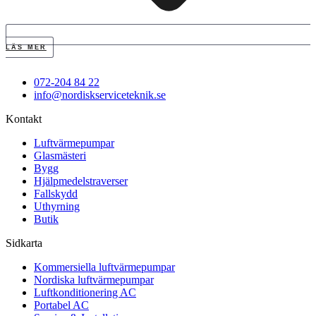
LÄS MER
072-204 84 22
info@nordiskserviceteknik.se
Kontakt
Luftvärmepumpar
Glasmästeri
Bygg
Hjälpmedelstraverser
Fallskydd
Uthyrning
Butik
Sidkarta
Kommersiella luftvärmepumpar
Nordiska luftvärmepumpar
Luftkonditionering AC
Portabel AC