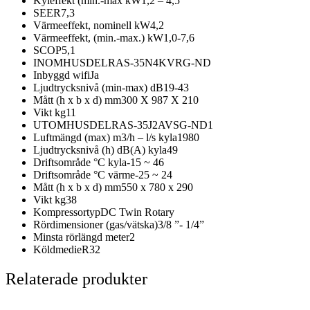
Kyleffekt (min.-max kW
1,2 – 4,5
SEER
7,3
Värmeeffekt, nominell kW
4,2
Värmeeffekt, (min.-max.) kW
1,0-7,6
SCOP
5,1
INOMHUSDEL
RAS-35N4KVRG-ND
Inbyggd wifi
Ja
Ljudtrycksnivå (min-max) dB
19-43
Mått (h x b x d) mm
300 X 987 X 210
Vikt kg
11
UTOMHUSDEL
RAS-35J2AVSG-ND1
Luftmängd (max) m3/h – l/s kyla
1980
Ljudtrycksnivå (h) dB(A) kyla
49
Driftsområde °C kyla
-15 ~ 46
Driftsområde °C värme
-25 ~ 24
Mått (h x b x d) mm
550 x 780 x 290
Vikt kg
38
Kompressortyp
DC Twin Rotary
Rördimensioner (gas/vätska)
3/8 ”- 1/4”
Minsta rörlängd meter
2
Köldmedie
R32
Relaterade produkter