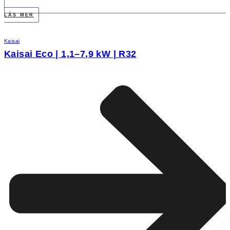
LÄS MER
Kaisai
Kaisai Eco | 1,1–7,9 kW | R32