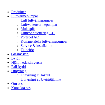
Hoppa
till
Produkter
innehåll
Luftvärmepumpar
Luft-luftvärmepumpar
Luft/vattenvärmepumpar
Multisplit
Luftkonditionering AC
Portabel AC
Kommersiella luftvarmepumpar
Service & installation
Tillbehör
Glasmästeri
Bygg
Hjälpmedelstraverser
Fallskydd
Uthyrning
Uthyrning av taktält
Uthyrning av byggställning
Om oss
Kontakta oss