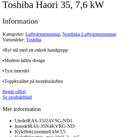
Toshiba Haori 35, 7,6 kW
Information
Kategorier:
Luftvärmepumpar
,
Nordiska Luftvärmepumpar
Varumärke:
Toshiba
•
Byt stil med ett enkelt handgrepp
•
Modern tidlös design
•
Tyst innerdel
•
Toppkvalitet på inomhusluften
Begär offert
Se produktblad
Mer information
Utedel
RAS-35J2AVSG-ND1
Innedel
RAS-35N4KVRG-ND
Kyleffekt,nominell kW
3,5